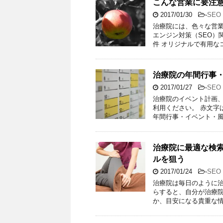
こんな営業に要注意
2017/01/30
-
SE
治療院には、色々な営業
エンジン対策（SEO）
件 オリジナルで有用な
治療院の年間行事
2017/01/27
-
SE
治療院のイベント計画
利用ください。 赤文字
年間行事・イベント・風
治療院に最適な検索
ルを狙う
2017/01/24
-
SE
治療院は毎日のように治
らすると、自分が治療
か、目安になる貴重な情