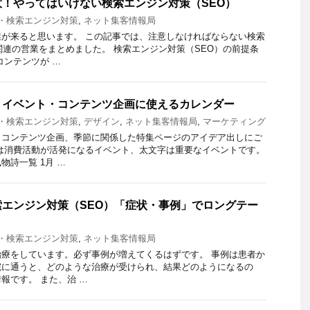
！やってはいけない検索エンジン対策（SEO）
O・検索エンジン対策
,
ネット集客情報局
が来ると思います。 この記事では、注意しなければならない検索
関連の営業をまとめました。 検索エンジン対策（SEO）の前提条
コンテンツが …
・イベント・コンテンツ企画に使えるカレンダー
O・検索エンジン対策
,
デザイン
,
ネット集客情報局
,
マーケティング
、コンテンツ企画、季節に関係した特集ページのアイデア出しにご
は消費活動が活発になるイベント、太文字は重要なイベントです。
物詩一覧 1月 …
エンジン対策（SEO）「症状・事例」でロングテー
O・検索エンジン対策
,
ネット集客情報局
療をしています。必ず事例が増えてくるはずです。 事例は患者か
院に通うと、どのような治療が受けられ、結果どのようになるの
報です。 また、治 …