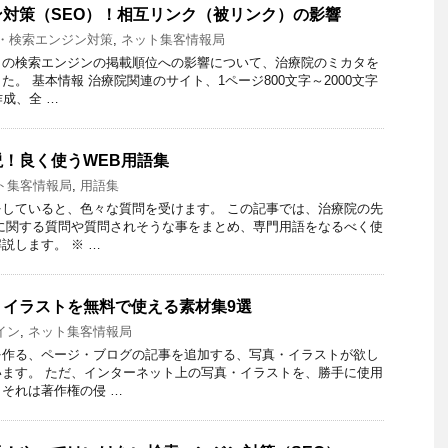
対策（SEO）！相互リンク（被リンク）の影響
O・検索エンジン対策
,
ネット集客情報局
）の検索エンジンの掲載順位への影響について、治療院のミカタを
。 基本情報 治療院関連のサイト、1ページ800文字～2000文字
作成、全 …
！良く使うWEB用語集
ト集客情報局
,
用語集
していると、色々な質問を受けます。 この記事では、治療院の先
に関する質問や質問されそうな事をまとめ、専門用語をなるべく使
説します。 ※ …
・イラストを無料で使える素材集9選
イン
,
ネット集客情報局
を作る、ページ・ブログの記事を追加する、写真・イラストが欲し
ます。 ただ、インターネット上の写真・イラストを、勝手に使用
それは著作権の侵 …