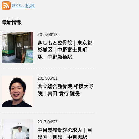
RSS - 投稿
最新情報
2017/06/12
きしもと整骨院｜東京都
杉並区｜中野富士見町
駅 中野新橋駅
2017/05/31
共立総合整骨院 相模大野
院｜真田 貴行 院長
2017/04/27
中目黒整骨院の求人｜目
黒区上目黒｜中目黒駅