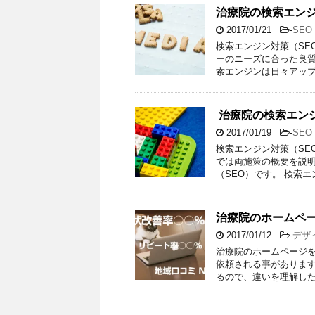
治療院の検索エンジ
2017/01/21
-
SE
検索エンジン対策（SE
ーのニーズに合った良質
索エンジンは日々アップ
​ 治療院の検索エ
2017/01/19
-
SE
検索エンジン対策（SE
では両施策の概要を説明
（SEO）です。 検索エ
治療院のホームペ
2017/01/12
-
デザ
治療院のホームページ
依頼される事があります
るので、違いを理解した