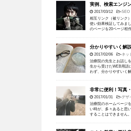
実例、検索エンジン
2017/03/12
-
SE
相互リンク（被リンク
使い効果検証してみました
のページを20ページ程
分かりやすいく解説
2017/02/06
-
ネッ
治療院の先生とお話しを
生から受けたWEB用語
わず、分かりやすいく解
非常に便利！写真
2017/01/31
-
デザ
治療院のホームページ
い時が、多々あると思い
することはできません。