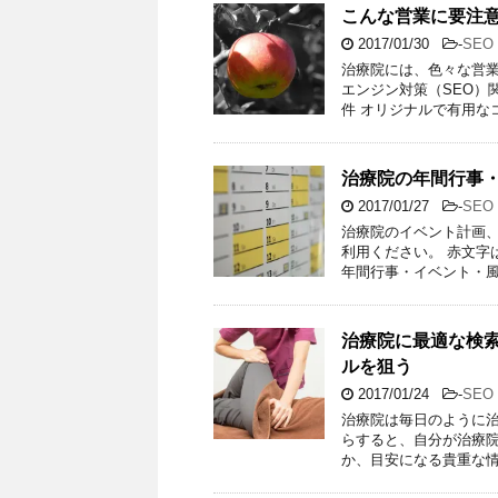
こんな営業に要注意
2017/01/30
-
SE
治療院には、色々な営業
エンジン対策（SEO）
件 オリジナルで有用な
治療院の年間行事
2017/01/27
-
SE
治療院のイベント計画
利用ください。 赤文字
年間行事・イベント・風
治療院に最適な検索
ルを狙う
2017/01/24
-
SE
治療院は毎日のように治
らすると、自分が治療
か、目安になる貴重な情