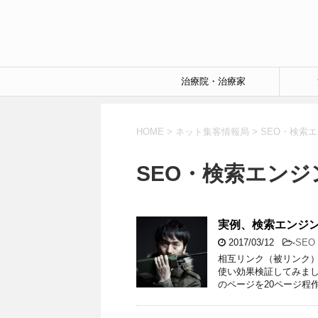
治療院・治療家
HOME
>
ネット集客情報局
>
SEO・検索
SEO・検索エンジ
実例、検索エンジン
2017/03/12
-
SE
相互リンク（被リンク
使い効果検証してみました
のページを20ページ程