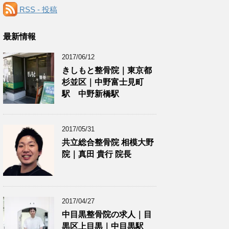
RSS - 投稿
最新情報
2017/06/12
きしもと整骨院｜東京都
杉並区｜中野富士見町
駅 中野新橋駅
2017/05/31
共立総合整骨院 相模大野
院｜真田 貴行 院長
2017/04/27
中目黒整骨院の求人｜目
黒区上目黒｜中目黒駅