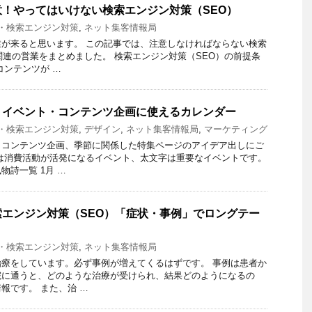
！やってはいけない検索エンジン対策（SEO）
O・検索エンジン対策
,
ネット集客情報局
が来ると思います。 この記事では、注意しなければならない検索
関連の営業をまとめました。 検索エンジン対策（SEO）の前提条
コンテンツが …
・イベント・コンテンツ企画に使えるカレンダー
O・検索エンジン対策
,
デザイン
,
ネット集客情報局
,
マーケティング
、コンテンツ企画、季節に関係した特集ページのアイデア出しにご
は消費活動が活発になるイベント、太文字は重要なイベントです。
物詩一覧 1月 …
エンジン対策（SEO）「症状・事例」でロングテー
O・検索エンジン対策
,
ネット集客情報局
療をしています。必ず事例が増えてくるはずです。 事例は患者か
院に通うと、どのような治療が受けられ、結果どのようになるの
報です。 また、治 …