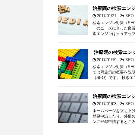
治療院の検索エンジ
2017/01/21
-
SE
検索エンジン対策（SE
ーのニーズに合った良質
索エンジンは日々アップ
​ 治療院の検索エ
2017/01/19
-
SE
検索エンジン対策（SE
では両施策の概要を説明
（SEO）です。 検索エ
治療院の検索エンジ
2017/01/03
-
SE
ホームページを立ち上げ
登録申請したり、外部の
ンに登録申請するところ