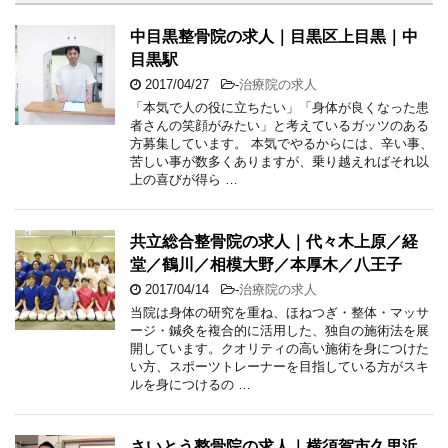
中目黒整骨院の求人｜目黒区上目黒｜中
目黒駅
2017/04/27
-
治療院の求人
「本気で人の役に立ちたい」「身体が良くなった患
者さんの笑顔がみたい」と考えているガッツのある
方募集しています。 本気でやるからには、辛い事、
苦しい事が数多くありますが、乗り越えればそれ以
上の喜びが得ら …
共立総合整骨院の求人｜代々木上原／経
堂／鶴川／相模大野／本厚木／八王子
2017/04/14
-
治療院の求人
当院は身体の研究を重ね、ほねつぎ・整体・マッサ
ージ・鍼灸を複合的に活用した、独自の施術法を展
開しています。クオリティの高い施術を身につけた
い方、スポーツトレーナーを目指している方がスキ
ルを身につけるの …
さいとう整骨院の求人｜横須賀市久里浜