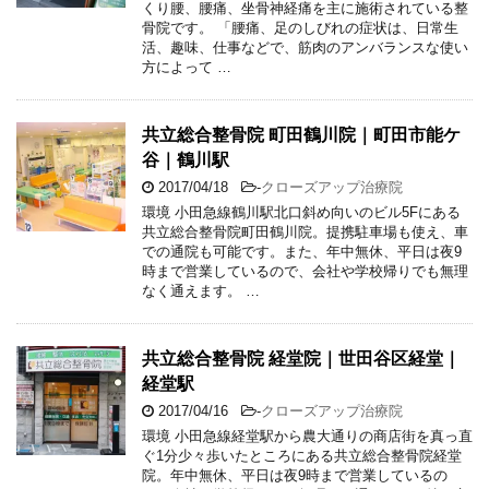
くり腰、腰痛、坐骨神経痛を主に施術されている整
骨院です。 「腰痛、足のしびれの症状は、日常生
活、趣味、仕事などで、筋肉のアンバランスな使い
方によって …
共立総合整骨院 町田鶴川院｜町田市能ケ
谷｜鶴川駅
2017/04/18
-
クローズアップ治療院
環境 小田急線鶴川駅北口斜め向いのビル5Fにある
共立総合整骨院町田鶴川院。提携駐車場も使え、車
での通院も可能です。また、年中無休、平日は夜9
時まで営業しているので、会社や学校帰りでも無理
なく通えます。 …
共立総合整骨院 経堂院｜世田谷区経堂｜
経堂駅
2017/04/16
-
クローズアップ治療院
環境 小田急線経堂駅から農大通りの商店街を真っ直
ぐ1分少々歩いたところにある共立総合整骨院経堂
院。年中無休、平日は夜9時まで営業しているの