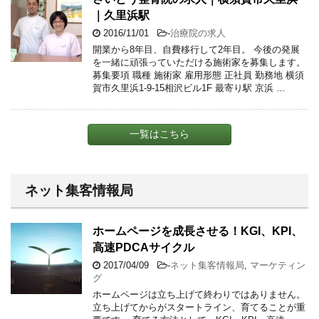
｜久里浜駅
2016/11/01
-
治療院の求人
開業から8年目、自費移行して2年目。 今後の発展
を一緒に頑張っていただける施術家を募集します。
募集要項 職種 施術家 雇用形態 正社員 勤務地 横須
賀市久里浜1-9-15相沢ビル1F 最寄り駅 京浜 …
一覧はこちら
ネット集客情報局
ホームページを成長させる！KGI、KPI、
高速PDCAサイクル
2017/04/09
-
ネット集客情報局
,
マーケティン
グ
ホームページは立ち上げて終わりではありません。
立ち上げてからがスタートライン、育てることが重