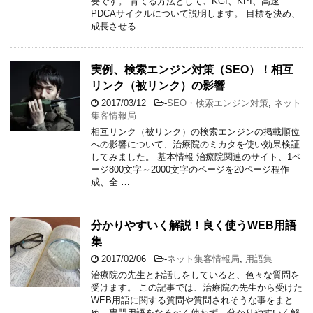
要です。 育てる方法として、KGI、KPI、高速
PDCAサイクルについて説明します。 目標を決め、
成長させる …
実例、検索エンジン対策（SEO）！相互
リンク（被リンク）の影響
2017/03/12
-
SEO・検索エンジン対策
,
ネット
集客情報局
相互リンク（被リンク）の検索エンジンの掲載順位
への影響について、治療院のミカタを使い効果検証
してみました。 基本情報 治療院関連のサイト、1ペ
ージ800文字～2000文字のページを20ページ程作
成、全 …
分かりやすいく解説！良く使うWEB用語
集
2017/02/06
-
ネット集客情報局
,
用語集
治療院の先生とお話しをしていると、色々な質問を
受けます。 この記事では、治療院の先生から受けた
WEB用語に関する質問や質問されそうな事をまと
め、専門用語をなるべく使わず、分かりやすいく解