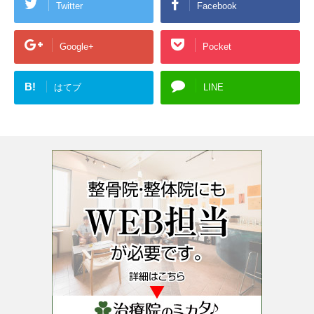
Twitter
Facebook
Google+
Pocket
B!
はてブ
LINE