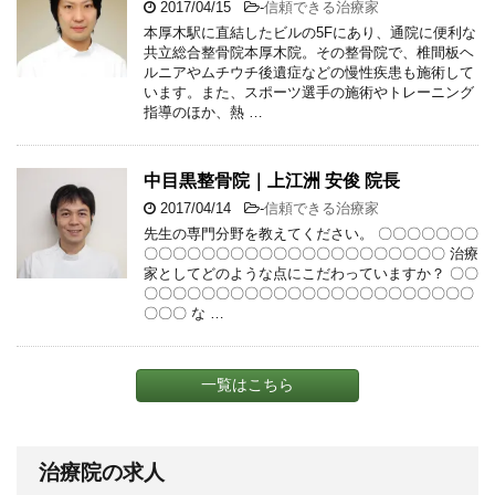
2017/04/15
-
信頼できる治療家
本厚木駅に直結したビルの5Fにあり、通院に便利な
共立総合整骨院本厚木院。その整骨院で、椎間板ヘ
ルニアやムチウチ後遺症などの慢性疾患も施術して
います。また、スポーツ選手の施術やトレーニング
指導のほか、熱 …
中目黒整骨院｜上江洲 安俊 院長
2017/04/14
-
信頼できる治療家
先生の専門分野を教えてください。 〇〇〇〇〇〇〇
〇〇〇〇〇〇〇〇〇〇〇〇〇〇〇〇〇〇〇〇〇 治療
家としてどのような点にこだわっていますか？ 〇〇
〇〇〇〇〇〇〇〇〇〇〇〇〇〇〇〇〇〇〇〇〇〇〇
〇〇〇 な …
一覧はこちら
治療院の求人