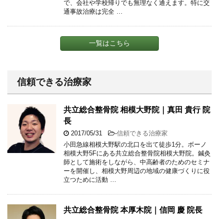
で、会社や学校帰りでも無理なく通えます。特に交
通事故治療は完全 …
一覧はこちら
信頼できる治療家
共立総合整骨院 相模大野院｜真田 貴行 院
長
2017/05/31
-
信頼できる治療家
小田急線相模大野駅の北口を出て徒歩1分。ボーノ
相模大野5Fにある共立総合整骨院相模大野院。鍼灸
師として施術をしながら、中高齢者のためのセミナ
ーを開催し、相模大野周辺の地域の健康づくりに役
立つために活動 …
共立総合整骨院 本厚木院｜信岡 慶 院長