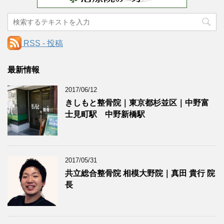
RSS - 投稿
最新情報
2017/06/12
きしもと整骨院｜東京都杉並区｜中野富
士見町駅 中野新橋駅
2017/05/31
共立総合整骨院 相模大野院｜真田 貴行 院
長