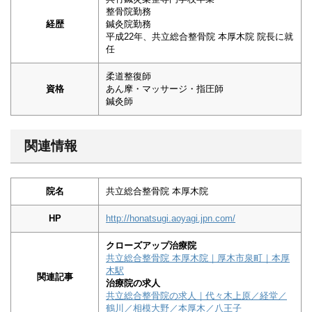
整骨院勤務
経歴
鍼灸院勤務
平成22年、共立総合整骨院 本厚木院 院長に就
任
柔道整復師
資格
あん摩・マッサージ・指圧師
鍼灸師
関連情報
院名
共立総合整骨院 本厚木院
HP
http://honatsugi.aoyagi.jpn.com/
クローズアップ治療院
共立総合整骨院 本厚木院｜厚木市泉町｜本厚
木駅
関連記事
治療院の求人
共立総合整骨院の求人｜代々木上原／経堂／
鶴川／相模大野／本厚木／八王子