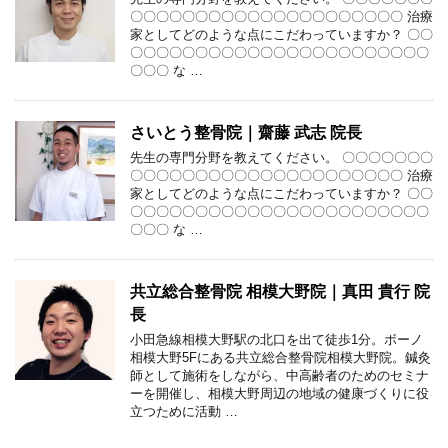
〇〇〇〇〇〇〇〇〇〇〇〇〇〇〇〇〇〇〇〇〇 治療
家としてどのような点にこだわっていますか？ 〇〇
〇〇〇〇〇〇〇〇〇〇〇〇〇〇〇〇〇〇〇〇〇〇〇
〇〇〇 な …
さいとう整骨院｜齋藤 武志 院長
先生の専門分野を教えてください。 〇〇〇〇〇〇〇
〇〇〇〇〇〇〇〇〇〇〇〇〇〇〇〇〇〇〇〇〇 治療
家としてどのような点にこだわっていますか？ 〇〇
〇〇〇〇〇〇〇〇〇〇〇〇〇〇〇〇〇〇〇〇〇〇〇
〇〇〇 な …
共立総合整骨院 相模大野院｜真田 貴行 院
長
小田急線相模大野駅の北口を出て徒歩1分。ボーノ
相模大野5Fにある共立総合整骨院相模大野院。鍼灸
師として施術をしながら、中高齢者のためのセミナ
ーを開催し、相模大野周辺の地域の健康づくりに役
立つために活動 …