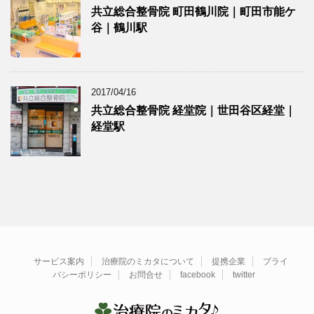
共立総合整骨院 町田鶴川院｜町田市能ケ
谷｜鶴川駅
2017/04/16
共立総合整骨院 経堂院｜世田谷区経堂｜
経堂駅
サービス案内
治療院のミカタについて
提携企業
プライ
バシーポリシー
お問合せ
facebook
twitter