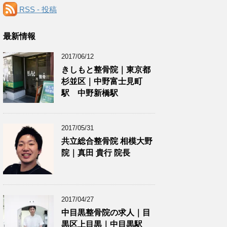
RSS - 投稿
最新情報
2017/06/12
きしもと整骨院｜東京都
杉並区｜中野富士見町
駅 中野新橋駅
2017/05/31
共立総合整骨院 相模大野
院｜真田 貴行 院長
2017/04/27
中目黒整骨院の求人｜目
黒区上目黒｜中目黒駅